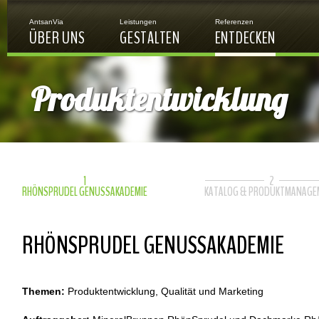
Jump to navigation
AntsanVia
Leistungen
Referenzen
ÜBER UNS
GESTALTEN
ENTDECKEN
Produktentwicklung
1
2
Zurück
RHÖNSPRUDEL GENUSSAKADEMIE
KATALOG & PRODUKTMANAGE
RHÖNSPRUDEL GENUSSAKADEMIE
Themen:
Produktentwicklung, Qualität und Marketing