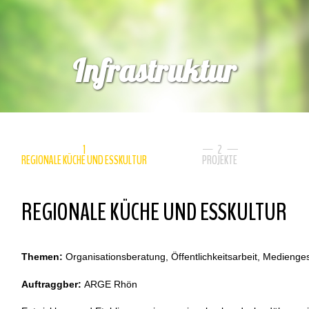
Infrastruktur
1
2
urück
REGIONALE KÜCHE UND ESSKULTUR
PROJEKTE
REGIONALE KÜCHE UND ESSKULTUR
Themen:
Organisationsberatung, Öffentlichkeitsarbeit, Medienge
Auftraggber:
ARGE Rhön